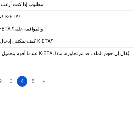
مطلوب إذا كنت أرغب في زيارة
كم من الوقت يستغرق لمعرفة نتيجة تسجيل K-ETA؟
ماذا يحدث بعد تقديم طلب الحصول على K-ETA والموافقة عليه؟
كيف يمكنني إدخال عنواني في حقل عنوان الإقامة عند تطبيق K-ETA؟
يُقال إن حجم الملف قد تم تجاوزه.
2
3
4
5
»