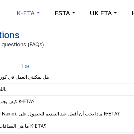
K-ETA
ESTA
UK ETA
tions
 questions (FAQs).
Title
إ K-ETA، هل يمكنني العمل في كوريا الجنوبية؟
باللغة الع
كيف يجب أن أدخل الاسم عند التقديم للحصول على K-ETA؟
في جواز سفري لا يوجد اسم عائلة (Family Name). ماذا يجب أن أفعل عند التقديم للحصول على K-ETA؟
ما هي البطاقات التي يمكنني استخدامها لدفع رسوم طلب K-ETA؟