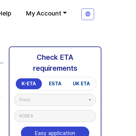
Help
My Account
Check ETA
requirements
K-ETA
ESTA
UK ETA
From
KOREA
Easy application