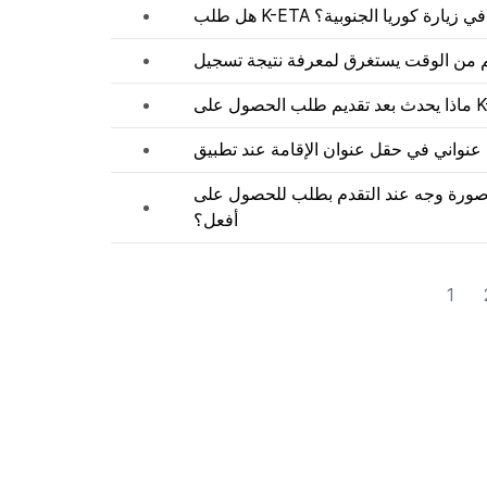
هل طلب K-ETA  كوريا الجنوبية؟
عندما أقوم بتحميل صورة وجه عند التقدم بطلب للحصول على K-ETA،  ماذا
أفعل؟
1