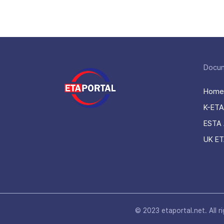
Docu
Home
K-ETA
ESTA 
UK ET
© 2023 etaportal.net.
All r