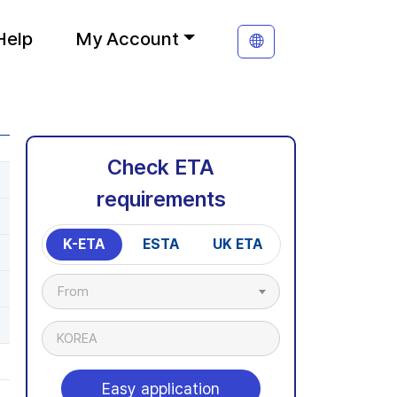
Help
My Account
Check ETA
requirements
K-ETA
ESTA
UK ETA
From
KOREA
Easy application