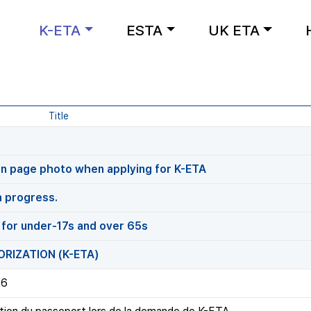
K-ETA
ESTA
UK ETA
Title
on page photo when applying for K-ETA
a progress.
for under-17s and over 65s
RIZATION (K-ETA)
26