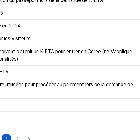
tion du passeport lors de la demande de K-ETA
25
ée en 2024
 les Visiteurs
n doivent obtenir un K-ETA pour entrer en Corée (ne s'applique
onalités)
-ETA
tre utilisées pour procéder au paiement lors de la demande de
1
2
3