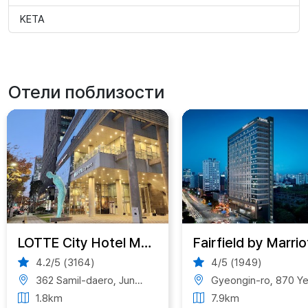
KETA
Отели поблизости
LOTTE City Hotel Myeongdong
4.2/5 (3164)
4/5 (1949)
362 Samil-daero, Jung-gu, Seoul, South Korea
Gyeongin-ro, 870 Yeongdeungpo-gu, Seoul, South Kore
1.8km
7.9km