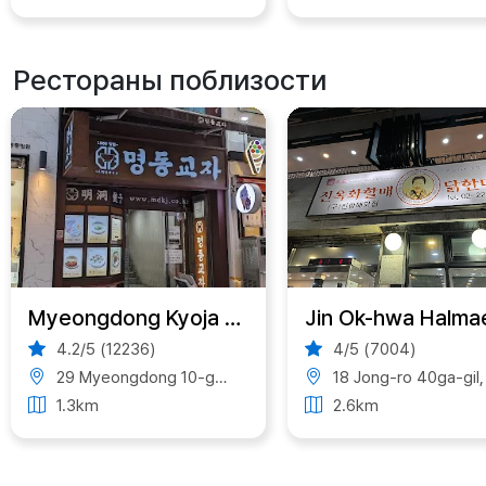
Рестораны поблизости
Myeongdong Kyoja Main Restaurant
4.2/5 (12236)
4/5 (7004)
29 Myeongdong 10-gil, Jung District, Seoul, South Korea
18 Jong-ro 40ga-gil, Jongno-gu, Seoul, South Kore
1.3km
2.6km