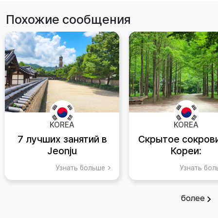
Похожие сообщения
KOREA
KOREA
7 лучших занятий в
Скрытое сокров
Jeonju
Кореи:
Путеводитель 
Узнать больше
Узнать бо
Чхунчхону
более