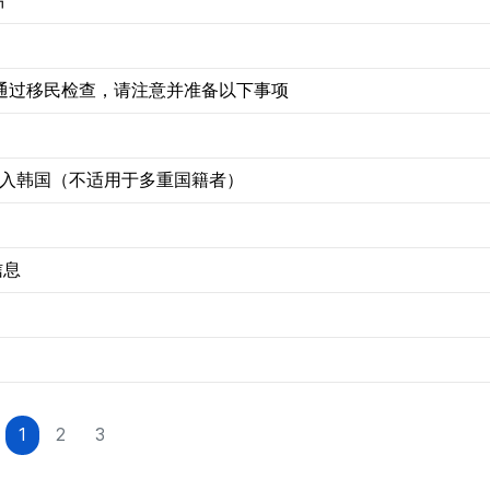
片
心通过移民检查，请注意并准备以下事项
进入韩国（不适用于多重国籍者）
信息
1
2
3