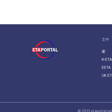
文件
家
K-ET
ESTA
UK E
© 2023 etaportal.ne