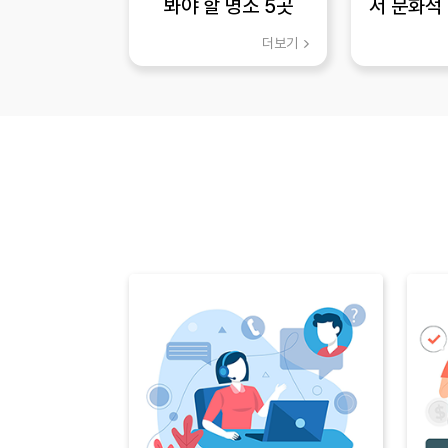
봐야 할 명소 5곳
서 문화적
경험
더보기