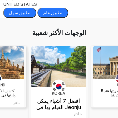
UNITED STATES
تطبيق عام
تطبيق سهل
الوجهات الأكثر شعبية
AND
5 معالم لا يمكن تفويتها عند
اكتشف الأم
KOREA
دلفيا
زيارتها في س
أفضل 7 أشياء يمكن
أكثر >
القيام بها في Jeonju
أكثر >