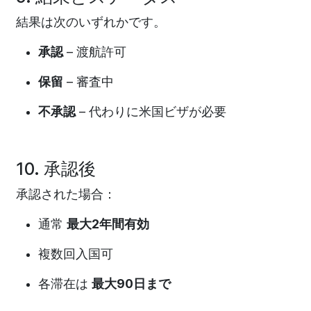
結果は次のいずれかです。
承認
– 渡航許可
保留
– 審査中
不承認
– 代わりに米国ビザが必要
10. 承認後
承認された場合：
通常
最大2年間有効
複数回入国可
各滞在は
最大90日まで