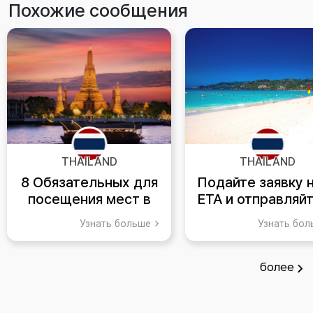
Похожие сообщения
THAILAND
THAILAND
8 Обязательных для
Подайте заявку н
посещения мест в
ETA и отправляй
Таиланде
в путешествие 
Узнать больше
Узнать бо
Пхукет!
более