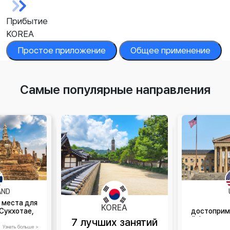
Прибытие
KOREA
Простое приложение
Общее применение
Самые популярные направления
AND
 места для
KOREA
Сукхотае,
достоприм
нд
й Филадел
7 лучших занятий
нельзя 
Узнать больше >