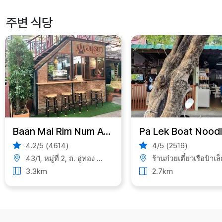
주변 식당
Baan Mai Rim Num AYUTTHAYA
Pa Lek Boat Nood
4.2/5 (4614)
4/5 (2516)
43/1, หมู่ที่ 2, ถ. อู่ทอง ต.ประตูชัย, อำเภอ พระนครศรีอยุธยา จังหวัดพระนครศรีอยุธยา 13000, Thailand
ร้านก๋วยเตี๋ยวเรือป้าเล็ก Tambon Tha Wa Su Kri, Amphoe Phra Nakhon Si Ayutthaya, Chang Wat Phra Nakhon Si Ayutthaya 13000, Th
3.3km
2.7km