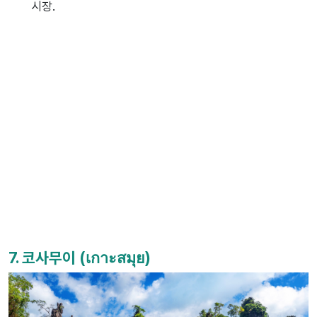
시장.
7. 코사무이 (เกาะสมุย)