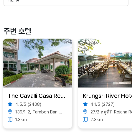
주변 호텔
The Cavalli Casa Resort
Krungsri River Hot
4.5/5 (2408)
4.1/5 (2727)
139/1-2, Tambon Ban Ko, Amphoe Phra Nakhon Si Ayutthaya, Chang Wat Phra Nakhon Si Ayutthaya 13000, Thailand
27/2 หมู่ที่11 Rojana Rd, Tambon Kamang, Amphoe Phra Nakhon Si Ayutthaya, Chang Wat Phra Nakhon Si Ayutthaya 13000, Th
1.3km
2.3km