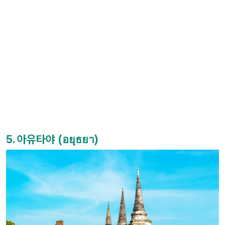
5. 아유타야 (อยุธยา)