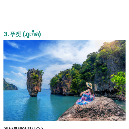
3. 푸켓 (ภูเก็ต)