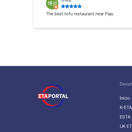
이해성
The best tofu restaurant near Paju
Docu
Início
K-ETA
ESTA 
UK ET