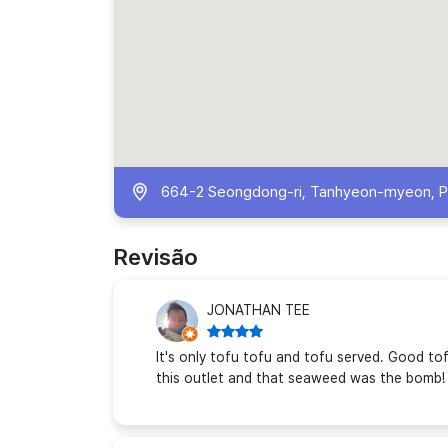
664-2 Seongdong-ri, Tanhyeon-myeon, Pa
Revisão
JONATHAN TEE
It's only tofu tofu and tofu served. Good tof
this outlet and that seaweed was the bomb!