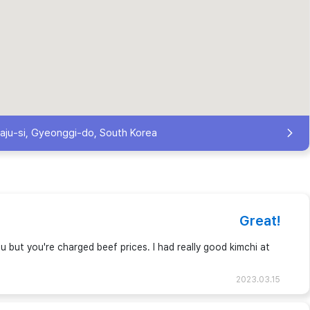
ju-si, Gyeonggi-do, South Korea
Great!
u but you're charged beef prices. I had really good kimchi at
2023.03.15