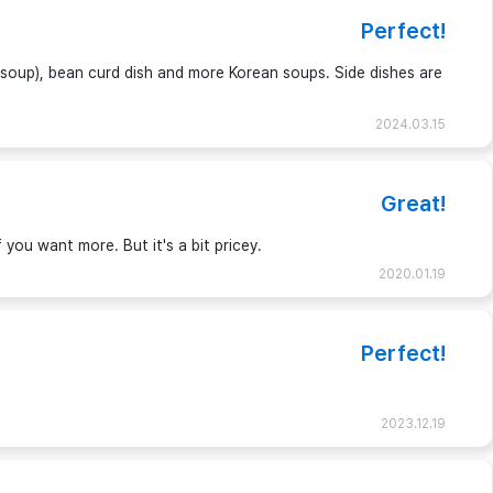
Perfect!
soup), bean curd dish and more Korean soups. Side dishes are
2024.03.15
Great!
if you want more. But it's a bit pricey.
2020.01.19
Perfect!
2023.12.19