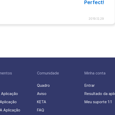
Perfect!
2019.12.29
mentos
Comunidade
Minha conta
Quadro
Entrar
 Aplicação
Aviso
Resultado da apl
Aplicação
KETA
Meu suporte 1:1
A Aplicação
FAQ