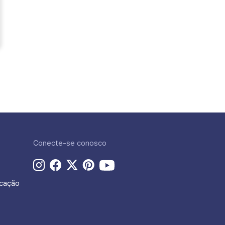
Conecte-se conosco
icação