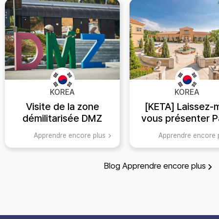
KOREA
KOREA
Visite de la zone
[KETA] Laissez-
démilitarisée DMZ
vous présenter P
dans l'histoire de la
une ville de cultur
Apprendre encore plus
Apprendre encore 
Corée
d'art en Corée 
Blog
Apprendre encore plus