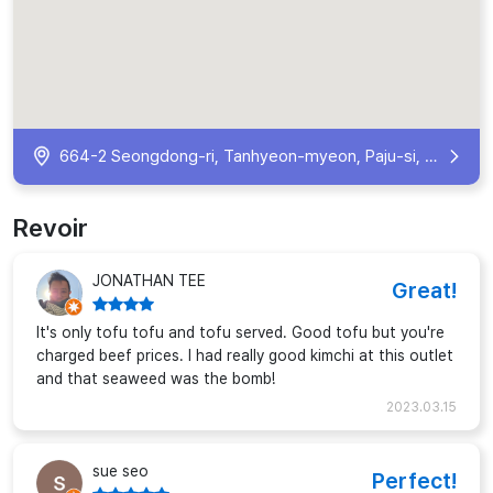
664-2 Seongdong-ri, Tanhyeon-myeon, Paju-si, Gyeonggi-do, South Korea
Revoir
JONATHAN TEE
Great!
It's only tofu tofu and tofu served. Good tofu but you're
charged beef prices. I had really good kimchi at this outlet
and that seaweed was the bomb!
2023.03.15
sue seo
Perfect!