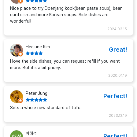
Nice place to try Doenjang kook(bean paste soup), bean
curd dish and more Korean soups. Side dishes are
wonderful!
2024.03.15
Heejune Kim
Great!
I love the side dishes, you can request refill if you want
more. But it's a bit pricey.
2020.01.19
Peter Jung
Perfect!
Sets a whole new standard of tofu.
2023.12.19
이해성
Perfect!