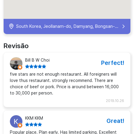
South Korea, Jeollanam-do, Damyang, Bongsan-myeon, Gigok-ri, 293-1 KR
Revisão
Bill B W Choi
Perfect!
five stars are not enough restaurant. All foreigners will
love thus restaurant. strongly recommend. There are
choice of beef or pork. Price is around between 16,000
to 30,000 per person.
2019.10.26
KKM KKM
Great!
Popular place. Plan early. Has limited parking. Excellent