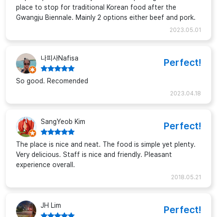
place to stop for traditional Korean food after the
Gwangju Biennale. Mainly 2 options either beef and pork.
2023.05.01
나피사Nafisa
Perfect!
So good. Recomended
2023.04.18
SangYeob Kim
Perfect!
The place is nice and neat. The food is simple yet plenty.
Very delicious. Staff is nice and friendly. Pleasant
experience overall.
2018.05.21
JH Lim
Perfect!