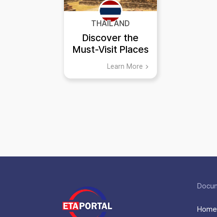
THAILAND
Discover the
Must-Visit Places
in Sukhothai
Learn More
Thailand
Docu
Home