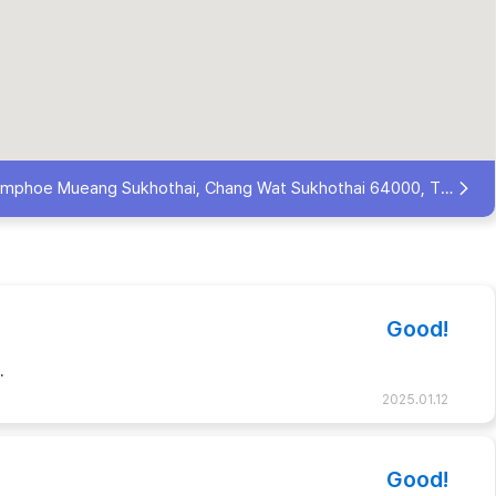
hoe Mueang Sukhothai, Chang Wat Sukhothai 64000, Thailand
Good!
.
2025.01.12
Good!