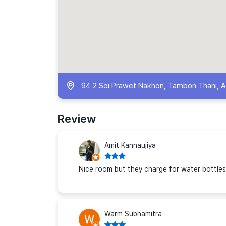
94 2 Soi Prawet Nakhon, Tambon Thani, Amp
Review
Amit Kannaujiya
Nice room but they charge for water bottles
Warm Subhamitra