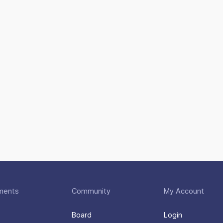
ments
Community
My Account
Board
Login