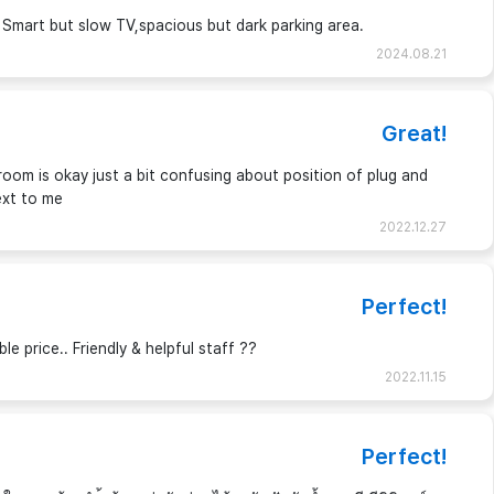
 Smart but slow TV,spacious but dark parking area.
2024.08.21
Great!
room is okay just a bit confusing about position of plug and
ext to me
2022.12.27
Perfect!
 price.. Friendly & helpful staff ??
2022.11.15
Perfect!