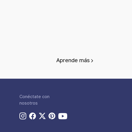
Aprende más
Conéctate con
nosotros