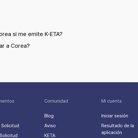
orea si me emite K-ETA?
sar a Corea?
mentos
Comunidad
Mi cuenta
Blog
Iniciar sesión
Solicitud
Aviso
Resultado de la
aplicación
Solicitud
KETA