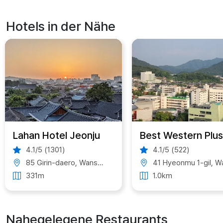
Hotels in der Nähe
Lahan Hotel Jeonju
4.1/5 (1301)
4.1/5 (522)
85 Girin-daero, Wansan-gu, Jeonju, Jeonbuk State, South Korea
41 Hyeonmu 1-gil, Wansan-gu, Jeonju, Jeonbuk State, South Ko
331m
1.0km
Nahegelegene Restaurants