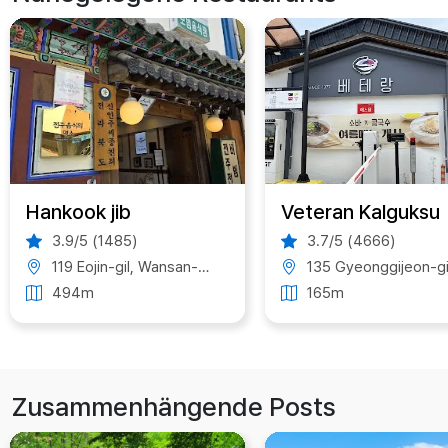
Hankook jib
Veteran Kalguksu
3.9/5 (1485)
3.7/5 (4666)
119 Eojin-gil, Wansan-gu, Jeonju, Jeonbuk State, South Korea
135 Gyeonggijeon-gil, Wansan-gu, Jeonju, Jeonbuk State, South Kor
494m
165m
Zusammenhängende Posts